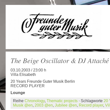
The Beige Oscillator & DJ Attaché
03.10.2003 / 23:00 h
Villa Elisabeth
20 Years Freunde Guter Musik Berlin
RECORD PLAYER
Lounge
Reihe
Chronology
,
Thematic projects
· Schlagworte
20 
Musik @en
,
2003 @en
,
Jubilee @en
,
Record player
,
Vi