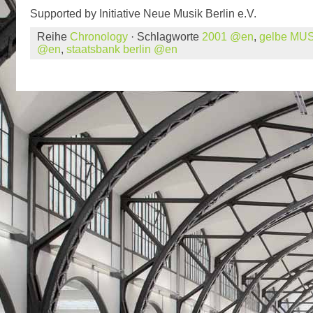
Supported by Initiative Neue Musik Berlin e.V.
Reihe
Chronology
· Schlagworte
2001 @en
,
gelbe MU
@en
,
staatsbank berlin @en