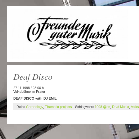
Deaf Disco
27.11.1998 / 23:00 h
Volksbühne im Prater
DEAF DISCO with DJ EMIL
Reihe
Chronology
,
Thematic projects
· Schlagworte
1998 @en
,
Deaf Music
,
Volk