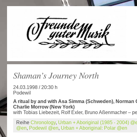
Shaman’s Journey North
24.03.1998 / 20:30 h
Podewil
A ritual by and with Asa Simma (Schweden), Norman 
Charlie Morrow (New York)
with Tobias Liebezeit, Rolf Exler, Bruno Aßenmacher – p
Reihe
Chronology
,
Urban + Aboriginal (1985 - 2004) @
@en
,
Podewil @en
,
Urban + Aboriginal: Polar @en