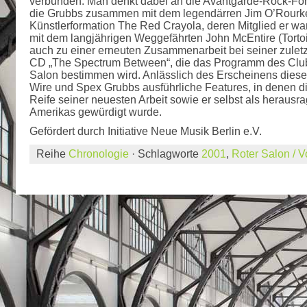
verbunden. Man denkt dabei an die Avantgarde-Rock-Form
die Grubbs zusammen mit dem legendärren Jim O’Rourke
Künstlerformation The Red Crayola, deren Mitglied er wa
mit dem langjährigen Weggefährten John McEntire (Tortois
auch zu einer erneuten Zusammenarbeit bei seiner zulet
CD „The Spectrum Between“, die das Programm des Clu
Salon bestimmen wird. Anlässlich des Erscheinens die
Wire und Spex Grubbs ausführliche Features, in denen di
Reife seiner neuesten Arbeit sowie er selbst als herausr
Amerikas gewürdigt wurde.
Gefördert durch Initiative Neue Musik Berlin e.V.
Reihe
Chronologie
· Schlagworte
2001
,
Roter Salon / 