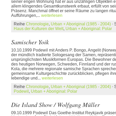
seiner engen Wohnung hat er aus unzähligen Objekten ein
allem klingendes Gesamtkunstwerk erbaut, erfüllt von se
Präsenz. Manchmal öffnet er seine Räume zu langen ritua
Aufführungen,...
weiterlesen
Reihe
Chronologie
,
Urban + Aboriginal (1985 - 2004)
· 
Haus der Kulturen der Welt
,
Urban + Aboriginal: Polar
Samischer Yoik
10.10.1999 Podewil mit Anders P. Bongo, Angelit (Norweg
der mündlich tradierte Sologesang der Samen, repräsenti
ursprünglichsten Musikformen Europas. Die Bewohner d
des heutigen Norwegen, Schweden, Finnland und der ru
Kola, die mehrere regionale samische Sprachen spreche
gemeinsame Kulturgeschichte zurückblicken, pflegen ihr
lebendige und...
weiterlesen
Reihe
Chronologie
,
Urban + Aboriginal (1985 - 2004)
· 
Podewil
,
Urban + Aboriginal: Polar
Die Island Show / Wolfgang Müller
09.10.1999 Podewil Das Goethe-Institut Reykjavik präsent