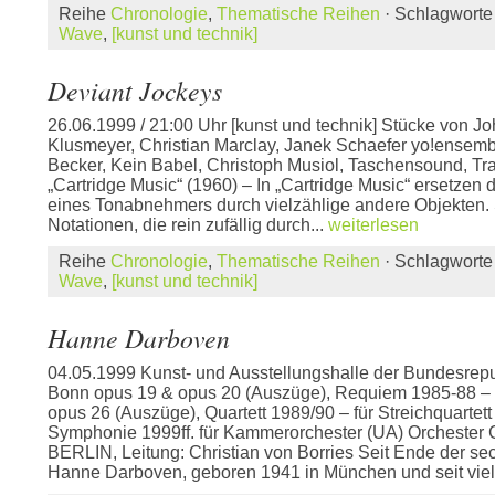
Reihe
Chronologie
,
Thematische Reihen
· Schlagwort
Wave
,
[kunst und technik]
Deviant Jockeys
26.06.1999 / 21:00 Uhr [kunst und technik] Stücke von J
Klusmeyer, Christian Marclay, Janek Schaefer yo!ensemb
Becker, Kein Babel, Christoph Musiol, Taschensound, Tr
„Cartridge Music“ (1960) – In „Cartridge Music“ ersetzen 
eines Tonabnehmers durch vielzählige andere Objekten. 
Notationen, die rein zufällig durch...
weiterlesen
Reihe
Chronologie
,
Thematische Reihen
· Schlagwort
Wave
,
[kunst und technik]
Hanne Darboven
04.05.1999 Kunst- und Ausstellungshalle der Bundesrepu
Bonn opus 19 & opus 20 (Auszüge), Requiem 1985-88 –
opus 26 (Auszüge), Quartett 1989/90 – für Streichquartet
Symphonie 1999ff. für Kammerorchester (UA) Orchest
BERLIN, Leitung: Christian von Borries Seit Ende der sec
Hanne Darboven, geboren 1941 in München und seit viel