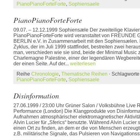
PianoPianoForteForte
,
Sophiensaele
PianoPianoForteForte
09.07. – 12.12.1999 Sophiensæle Der zweiteilige Klavier
PianoPianoForteForte wird veranstaltet von FREUND
BERLIN e.V. in Zusammenarbeit mit den Sophiensælen. D
Zyklus, der im Juli 1999 stattfindet, bestreiten zwei hera
man, verschieden wie sie sind, beide der Minimal Music 
Charlemagne Palestine, einer der legendären Wegbereit
der einen Seite. Auf der...
weiterlesen
Reihe
Chronologie
,
Thematische Reihen
· Schlagwort
PianoPianoForteForte
,
Sophiensaele
Disinformation
27.06.1999 / 23:00 Uhr Grüner Salon / Volksbühne Live 
Performance (London) Die Klangprodukte von Disinformat
Aufnahmen atmosphärischer elektromagnetischer Aktivität
Alvin Lucier für „Sferics“ benutzte. Während Alvin Lucier
einen Ort zu finden, an dem er die von Menschen erzeug
z.B. militärische Signale, das Pulsieren von Navigations