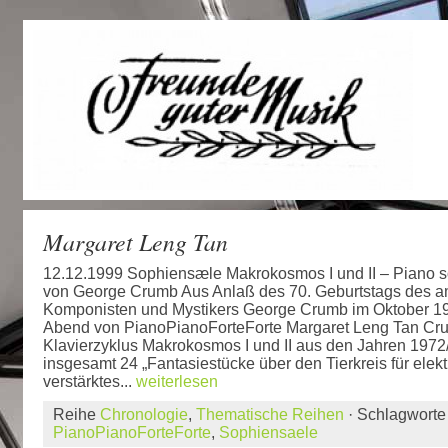
Margaret Leng Tan
12.12.1999 Sophiensæle Makrokosmos I und II – Piano s
von George Crumb Aus Anlaß des 70. Geburtstags des a
Komponisten und Mystikers George Crumb im Oktober 19
Abend von PianoPianoForteForte Margaret Leng Tan C
Klavierzyklus Makrokosmos I und II aus den Jahren 1972/
insgesamt 24 „Fantasiestücke über den Tierkreis für elek
verstärktes...
weiterlesen
Reihe
Chronologie
,
Thematische Reihen
· Schlagwort
PianoPianoForteForte
,
Sophiensaele