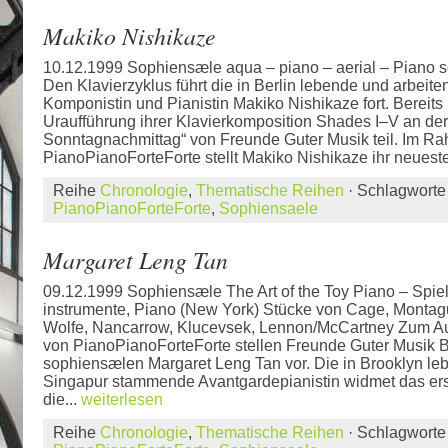
Makiko Nishikaze
10.12.1999 Sophiensæle aqua – piano – aerial – Piano so
Den Klavierzyklus führt die in Berlin lebende und arbeit
Komponistin und Pianistin Makiko Nishikaze fort. Bereits
Uraufführung ihrer Klavierkomposition Shades I–V an de
Sonntagnachmittag“ von Freunde Guter Musik teil. Im R
PianoPianoForteForte stellt Makiko Nishikaze ihr neueste
Reihe
Chronologie
,
Thematische Reihen
· Schlagwort
PianoPianoForteForte
,
Sophiensaele
Margaret Leng Tan
09.12.1999 Sophiensæle The Art of the Toy Piano – Spiel
instrumente, Piano (New York) Stücke von Cage, Montagu
Wolfe, Nancarrow, Klucevsek, Lennon/McCartney Zum Auf
von PianoPianoForteForte stellen Freunde Guter Musik Be
sophiensælen Margaret Leng Tan vor. Die in Brooklyn le
Singapur stammende Avantgardepianistin widmet das ers
die...
weiterlesen
Reihe
Chronologie
,
Thematische Reihen
· Schlagwort