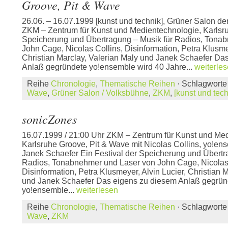
Groove, Pit & Wave
26.06. – 16.07.1999 [kunst und technik], Grüner Salon de
ZKM – Zentrum für Kunst und Medientechnologie, Karlsru
Speicherung und Übertragung – Musik für Radios, Tona
John Cage, Nicolas Collins, Disinformation, Petra Klusmey
Christian Marclay, Valerian Maly und Janek Schaefer Da
Anlaß gegründete yo!ensemble wird 40 Jahre...
weiterle
Reihe
Chronologie
,
Thematische Reihen
· Schlagwort
Wave
,
Grüner Salon / Volksbühne
,
ZKM
,
[kunst und tech
sonicZones
16.07.1999 / 21:00 Uhr ZKM – Zentrum für Kunst und Me
Karlsruhe Groove, Pit & Wave mit Nicolas Collins, yo!ens
Janek Schaefer Ein Festival der Speicherung und Übertr
Radios, Tonabnehmer und Laser von John Cage, Nicolas 
Disinformation, Petra Klusmeyer, Alvin Lucier, Christian 
und Janek Schaefer Das eigens zu diesem Anlaß gegrün
yo!ensemble...
weiterlesen
Reihe
Chronologie
,
Thematische Reihen
· Schlagwort
Wave
,
ZKM