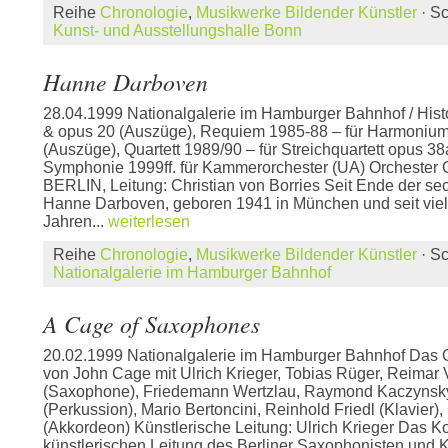
Reihe
Chronologie
,
Musikwerke Bildender Künstler
· S
Kunst- und Ausstellungshalle Bonn
Hanne Darboven
28.04.1999 Nationalgalerie im Hamburger Bahnhof / Hist
& opus 20 (Auszüge), Requiem 1985-88 – für Harmonium
(Auszüge), Quartett 1989/90 – für Streichquartett opus 3
Symphonie 1999ff. für Kammerorchester (UA) Orchest
BERLIN, Leitung: Christian von Borries Seit Ende der sec
Hanne Darboven, geboren 1941 in München und seit vie
Jahren...
weiterlesen
Reihe
Chronologie
,
Musikwerke Bildender Künstler
· S
Nationalgalerie im Hamburger Bahnhof
A Cage of Saxophones
20.02.1999 Nationalgalerie im Hamburger Bahnhof Das 
von John Cage mit Ulrich Krieger, Tobias Rüger, Reimar 
(Saxophone), Friedemann Wertzlau, Raymond Kaczynsky
(Perkussion), Mario Bertoncini, Reinhold Friedl (Klavier)
(Akkordeon) Künstlerische Leitung: Ulrich Krieger Das Ko
künstlerischen Leitung des Berliner Saxophonisten und 