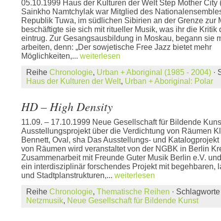
05.10.1999 Haus der Kulturen der Welt Step Mother City
Sainkho Namtchylak war Mitglied des Nationalensemble
Republik Tuwa, im südlichen Sibirien an der Grenze zur 
beschäftigte sie sich mit ritueller Musik, was ihr die Kriti
eintrug. Zur Gesangsausbildung in Moskau, begann sie m
arbeiten, denn: „Der sowjetische Free Jazz bietet mehr
Möglichkeiten,...
weiterlesen
Reihe
Chronologie
,
Urban + Aboriginal (1985 - 2004)
· 
Haus der Kulturen der Welt
,
Urban + Aboriginal: Polar
HD – High Density
11.09. – 17.10.1999 Neue Gesellschaft für Bildende Kuns
Ausstellungsprojekt über die Verdichtung von Räumen K
Bennett, Oval, sha Das Ausstellungs- und Katalogprojekt
von Räumen wird veranstaltet von der NGBK in Berlin Kr
Zusammenarbeit mit Freunde Guter Musik Berlin e.V. und
ein interdisziplinär forschendes Projekt mit begehbaren, 
und Stadtplanstrukturen,...
weiterlesen
Reihe
Chronologie
,
Thematische Reihen
· Schlagwort
Netzmusik
,
Neue Gesellschaft für Bildende Kunst