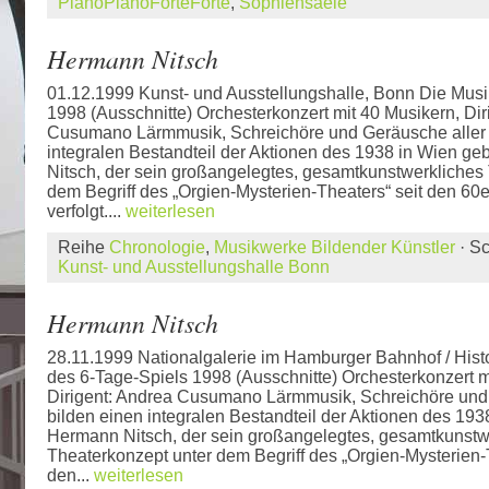
PianoPianoForteForte
,
Sophiensaele
Hermann Nitsch
01.12.1999 Kunst- und Ausstellungshalle, Bonn Die Musi
1998 (Ausschnitte) Orchesterkonzert mit 40 Musikern, Dir
Cusumano Lärmmusik, Schreichöre und Geräusche aller A
integralen Bestandteil der Aktionen des 1938 in Wien 
Nitsch, der sein großangelegtes, gesamtkunstwerkliches
dem Begriff des „Orgien-Mysterien-Theaters“ seit den 60
verfolgt....
weiterlesen
Reihe
Chronologie
,
Musikwerke Bildender Künstler
· S
Kunst- und Ausstellungshalle Bonn
Hermann Nitsch
28.11.1999 Nationalgalerie im Hamburger Bahnhof / Hist
des 6-Tage-Spiels 1998 (Ausschnitte) Orchesterkonzert m
Dirigent: Andrea Cusumano Lärmmusik, Schreichöre und 
bilden einen integralen Bestandteil der Aktionen des 19
Hermann Nitsch, der sein großangelegtes, gesamtkunstw
Theaterkonzept unter dem Begriff des „Orgien-Mysterien-T
den...
weiterlesen