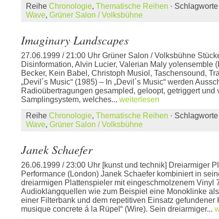
Reihe
Chronologie
,
Thematische Reihen
· Schlagwort
Wave
,
Grüner Salon / Volksbühne
Imaginary Landscapes
27.06.1999 / 21:00 Uhr Grüner Salon / Volksbühne Stücke
Disinformation, Alvin Lucier, Valerian Maly yo!ensemble 
Becker, Kein Babel, Christoph Musiol, Taschensound, Tra
„Devil´s Music“ (1985) – In „Devil´s Music“ werden Auss
Radioübertragungen gesampled, geloopt, getriggert und v
Samplingsystem, welches...
weiterlesen
Reihe
Chronologie
,
Thematische Reihen
· Schlagwort
Wave
,
Grüner Salon / Volksbühne
Janek Schaefer
26.06.1999 / 23:00 Uhr [kunst und technik] Dreiarmiger Pl
Performance (London) Janek Schaefer kombiniert in sei
dreiarmigen Plattenspieler mit eingeschmolzenem Vinyl 
Audioklangquellen wie zum Beispiel eine Monoklinke al
einer Filterbank und dem repetitiven Einsatz gefundener K
musique concrete á la Rüpel“ (Wire). Sein dreiarmiger...
w