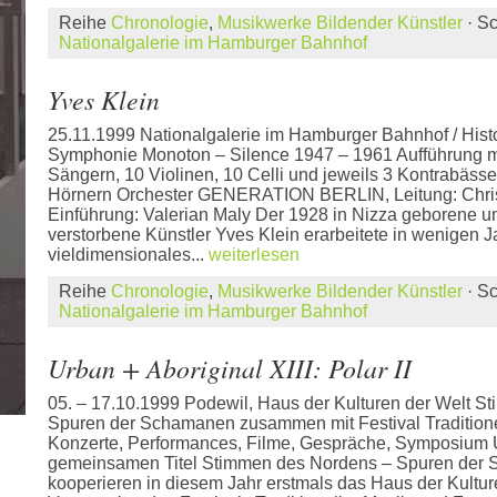
Reihe
Chronologie
,
Musikwerke Bildender Künstler
· S
Nationalgalerie im Hamburger Bahnhof
Yves Klein
25.11.1999 Nationalgalerie im Hamburger Bahnhof / Hist
Symphonie Monoton – Silence 1947 – 1961 Aufführung m
Sängern, 10 Violinen, 10 Celli und jeweils 3 Kontrabäss
Hörnern Orchester GENERATION BERLIN, Leitung: Chris
Einführung: Valerian Maly Der 1928 in Nizza geborene u
verstorbene Künstler Yves Klein erarbeitete in wenigen J
vieldimensionales...
weiterlesen
Reihe
Chronologie
,
Musikwerke Bildender Künstler
· S
Nationalgalerie im Hamburger Bahnhof
Urban + Aboriginal XIII: Polar II
05. – 17.10.1999 Podewil, Haus der Kulturen der Welt S
Spuren der Schamanen zusammen mit Festival Traditione
Konzerte, Performances, Filme, Gespräche, Symposium 
gemeinsamen Titel Stimmen des Nordens – Spuren der
kooperieren in diesem Jahr erstmals das Haus der Kultur