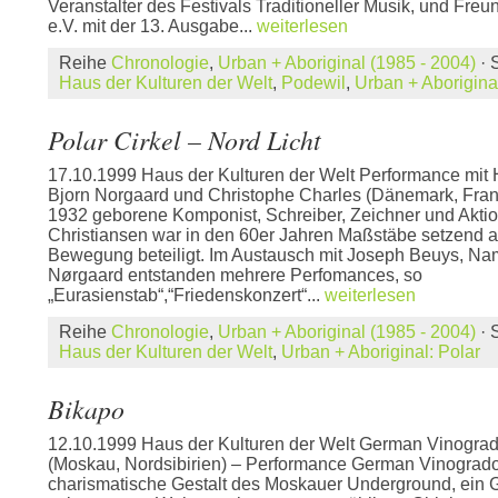
Veranstalter des Festivals Traditioneller Musik, und Freu
e.V. mit der 13. Ausgabe...
weiterlesen
Reihe
Chronologie
,
Urban + Aboriginal (1985 - 2004)
· 
Haus der Kulturen der Welt
,
Podewil
,
Urban + Aboriginal
Polar Cirkel – Nord Licht
17.10.1999 Haus der Kulturen der Welt Performance mit 
Bjorn Norgaard und Christophe Charles (Dänemark, Fran
1932 geborene Komponist, Schreiber, Zeichner und Akti
Christiansen war in den 60er Jahren Maßstäbe setzend a
Bewegung beteiligt. Im Austausch mit Joseph Beuys, Na
Nørgaard entstanden mehrere Perfomances, so
„Eurasienstab“,“Friedenskonzert“...
weiterlesen
Reihe
Chronologie
,
Urban + Aboriginal (1985 - 2004)
· 
Haus der Kulturen der Welt
,
Urban + Aboriginal: Polar
Bikapo
12.10.1999 Haus der Kulturen der Welt German Vinograd
(Moskau, Nordsibirien) – Performance German Vinogradov
charismatische Gestalt des Moskauer Underground, ein 