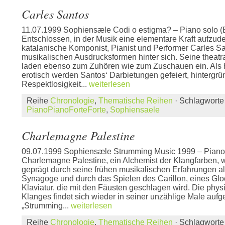
Carles Santos
11.07.1999 Sophiensæle Codi o estigma? – Piano solo (
Entschlossen, in der Musik eine elementare Kraft aufzude
katalanische Komponist, Pianist und Performer Carles San
musikalischen Ausdrucksformen hinter sich. Seine theatr
laden ebenso zum Zuhören wie zum Zuschauen ein. Als h
erotisch werden Santos‘ Darbietungen gefeiert, hintergrü
Respektlosigkeit...
weiterlesen
Reihe
Chronologie
,
Thematische Reihen
· Schlagwort
PianoPianoForteForte
,
Sophiensaele
Charlemagne Palestine
09.07.1999 Sophiensæle Strumming Music 1999 – Piano
Charlemagne Palestine, ein Alchemist der Klangfarben, 
geprägt durch seine frühen musikalischen Erfahrungen a
Synagoge und durch das Spielen des Carillon, eines Glo
Klaviatur, die mit den Fäusten geschlagen wird. Die phys
Klanges findet sich wieder in seiner unzählige Male aufg
„Strumming...
weiterlesen
Reihe
Chronologie
,
Thematische Reihen
· Schlagwort