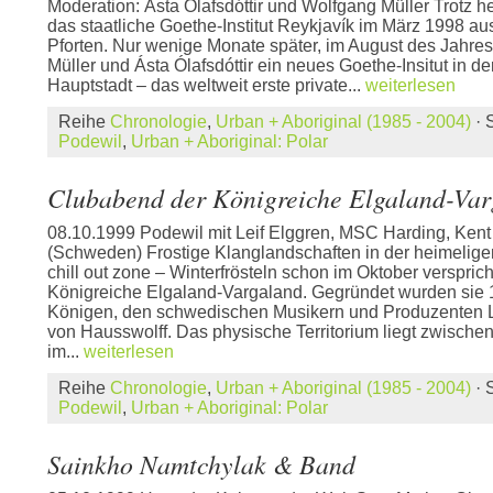
Moderation: Ásta Ólafsdóttir und Wolfgang Müller Trotz he
das staatliche Goethe-Institut Reykjavík im März 1998 a
Pforten. Nur wenige Monate später, im August des Jahres
Müller und Ásta Ólafsdóttir ein neues Goethe-Insitut in de
Hauptstadt – das weltweit erste private...
weiterlesen
Reihe
Chronologie
,
Urban + Aboriginal (1985 - 2004)
· 
Podewil
,
Urban + Aboriginal: Polar
Clubabend der Königreiche Elgaland-Va
08.10.1999 Podewil mit Leif Elggren, MSC Harding, Ken
(Schweden) Frostige Klanglandschaften in der heimelig
chill out zone – Winterfrösteln schon im Oktober verspric
Königreiche Elgaland-Vargaland. Gegründet wurden sie 
Königen, den schwedischen Musikern und Produzenten 
von Hausswolff. Das physische Territorium liegt zwischen
im...
weiterlesen
Reihe
Chronologie
,
Urban + Aboriginal (1985 - 2004)
· 
Podewil
,
Urban + Aboriginal: Polar
Sainkho Namtchylak & Band