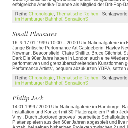
erfolgreiche Amerika-Tournee als Mitglied der Brit-Pop-B
Reihe
Chronologie
,
Thematische Reihen
· Schlagwort
im Hamburger Bahnhof
,
SensationS
Small Pleasures
16. & 17.01.1999 / 10:00 – 20:00 Uhr Nationalgalerie i
Junge Britische Performance Art Gastgeberin: Hayley N
Newman, Beaconsfield, Claire Shillito, Bruce Gilchrist, S
Dark Die 90er Jahre haben in London auch eine Wieder
performativen und grenzüberschreitenden Kunstformen ge
Performance Artists“, bequem abzukürzen YBPA, setzen s
Reihe
Chronologie
,
Thematische Reihen
· Schlagwort
im Hamburger Bahnhof
,
SensationS
Philip Jeck
14.01.1999 / 20:00 Uhr Nationalgalerie im Hamburger Ba
Installation und Konzert mit 30 Plattenspielern Philip Jec
Vinyl. Durch „doctored grooves“ bearbeitete Schallplatte
Plattenspielern aus den 60er Jahren abgespielt und live 
Anzahl bei seinen bisherigen Projekten zwischen 2 und 18