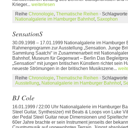
Krieger...
weiterlesen
Reihe
Chronologie
,
Thematische Reihen
· Schlagwort
Nationalgalerie im Hamburger Bahnhof
,
Saxophon
SensationS
30.09.1998 – 17.01.1999 Nationalgalerie im Hamburger
Rahmenprogramm zur Ausstellung „Sensation. Junge Brit
Sammlung Saatchi“ in Zusammenarbeit mit Nationalgale
Bahnhof, Museum für Gegenwart – Berlin Das Begleitpro
„Sensation“ mit jungen britischen Künstlern richtet sein
neueste Strömungen in der britischen Musikszene...
weit
Reihe
Chronologie
,
Thematische Reihen
· Schlagwort
Ausstellung
,
Nationalgalerie im Hamburger Bahnhof
,
Se
BJ Cole
16.01.1999 / 22:00 Uhr Nationalgalerie im Hamburger B
Steel Guitar, Synthesizer) mit Beats & Loops von Luke Vi
der Pedal Steel Guitar neue Dimensionen und Spieltechn
60er Jahre brachte er sein Instrument jenseits der bekann
Countrymusik auf ungewohntes Terrain. Jüngst absolviert