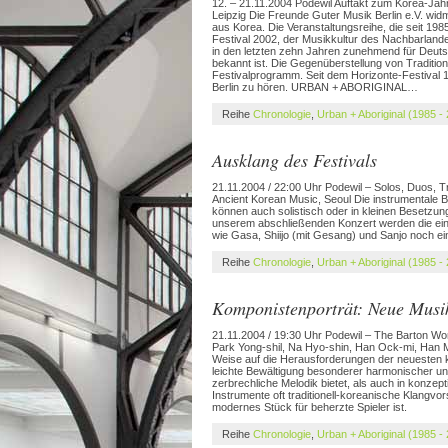
12. – 21.11.2004 Podewil Auftakt zum Korea-Jah
Leipzig Die Freunde Guter Musik Berlin e.V. 
aus Korea. Die Veranstaltungsreihe, die seit 1985
Festival 2002, der Musikkultur des Nachbarlandes
in den letzten zehn Jahren zunehmend für Deut
bekannt ist. Die Gegenüberstellung von Traditio
Festivalprogramm. Seit dem Horizonte-Festival 
Berlin zu hören. URBAN + ABORIGINAL…
Reihe
Chronologie
,
Urban + Aboriginal (1985 -
Ausklang des Festivals
21.11.2004 / 22:00 Uhr Podewil – Solos, Duos, 
Ancient Korean Music, Seoul Die instrumentale 
können auch solistisch oder in kleinen Besetzu
unserem abschließenden Konzert werden die ein
wie Gasa, Shiijo (mit Gesang) und Sanjo noch ein
Reihe
Chronologie
,
Urban + Aboriginal (1985 -
Komponistenporträt: Neue Musi
21.11.2004 / 19:30 Uhr Podewil – The Barton W
Park Yong-shil, Na Hyo-shin, Han Ock-mi, Han 
Weise auf die Herausforderungen der neuesten ko
leichte Bewältigung besonderer harmonischer un
zerbrechliche Melodik bietet, als auch in konzept
Instrumente oft traditionell-koreanische Klangvo
modernes Stück für beherzte Spieler ist.
Reihe
Chronologie
,
Urban + Aboriginal (1985 -