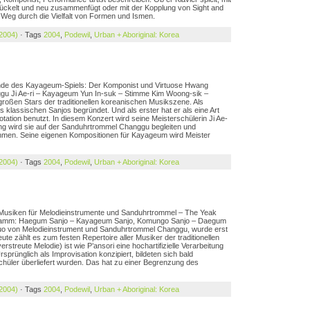
tückelt und neu zusammenfügt oder mit der Kopplung von Sight and
 Weg durch die Vielfalt von Formen und Ismen.
 2004)
· Tags
2004
,
Podewil
,
Urban + Aboriginal: Korea
ende des Kayageum-Spiels: Der Komponist und Virtuose Hwang
u Ji Ae-ri – Kayageum Yun In-suk – Stimme Kim Woong-sik –
roßen Stars der traditionellen koreanischen Musikszene. Als
 klassischen Sanjos begründet. Und als erster hat er als eine Art
otation benutzt. In diesem Konzert wird seine Meisterschülerin Ji Ae-
ang wird sie auf der Sanduhrtrommel Changgu begleiten und
hmen. Seine eigenen Kompositionen für Kayageum wird Meister
 2004)
· Tags
2004
,
Podewil
,
Urban + Aboriginal: Korea
e Musiken für Melodieinstrumente und Sanduhrtrommel – The Yeak
gramm: Haegum Sanjo – Kayageum Sanjo, Komungo Sanjo – Daegum
 Duo von Melodieinstrument und Sanduhrtrommel Changgu, wurde erst
e zählt es zum festen Repertoire aller Musiker der traditionellen
rstreute Melodie) ist wie P’ansori eine hochartifizielle Verarbeitung
prünglich als Improvisation konzipiert, bildeten sich bald
hüler überliefert wurden. Das hat zu einer Begrenzung des
 2004)
· Tags
2004
,
Podewil
,
Urban + Aboriginal: Korea