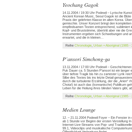
Yeochang Gagok
14.11.2004 / 19:30 Uhr Podewil – Lyrische Kuns
Ancient Korean Music, Seoul Gagok ist die Blüt
Praxis der gelehrten Klasse im alten Korea. Übe
gemischte. Unser Konzert bringt den kompletten
empfindsamen Texten entsprechend, sublimiert 
Kopf- und Bruststimme, übertritt aber nie die 
Instrumenten ergeben sich Schwebungen und and
erwartet, und die in kleinen…
Reihe
Chronologie
,
Urban + Aboriginal (1985 -
P’ansori Simchong-ga
13.11.2004 / 17:00 Uhr Podewil – Geschichten
Puk Dauer ca. 5 Stunden P’ansori ist ein lange
über tiefste Tragik bis hin zu zartester Lyrik re
Silbe des Textes bis ins letzte Detail genaueste
durch die turbulente Erzählung, der die „Arien“ r
Chota!) ist auch das (koreanische) Publikum geh
Leben für die Heilung ihres blinden Vaters gibt,
Reihe
Chronologie
,
Urban + Aboriginal (1985 -
Medien Lounge
12. – 21.11.2004 Podewil Foyer – Ein Fenster in
ab 1 Stunde vor Beginn der ersten Vorstellung In
Internet-Live-Streams von Pop- und Traditione
99.1, Videoclips und musikalische Computerkuns
Öffentlichkeit Verbreitung findet.