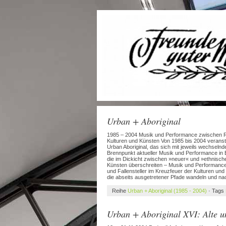
Urban + Aboriginal
1985 – 2004 Musik und Performance zwischen Ro
Kulturen und Künsten Von 1985 bis 2004 veranstal
Urban Aboriginal, das sich mit jeweils wechsel
Brennpunkt aktueller Musik und Performance in Be
die im Dickicht zwischen »neuer« und »ethnisc
Künsten überschreiten – Musik und Performance
und Fallensteller im Kreuzfeuer der Kulturen und
die abseits ausgetretener Pfade wandeln und n
Reihe
Urban + Aboriginal (1985 - 2004)
· Tags
Urban + Aboriginal XVI: Alte 