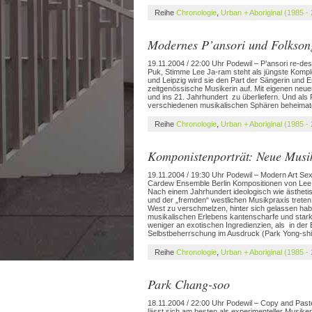
Reihe
Chronologie
,
Urban + Aboriginal (1985 -
Modernes P’ansori und Folkson
19.11.2004 / 22:00 Uhr Podewil – P’ansori re-d
Puk, Stimme Lee Ja-ram steht als jüngste Komp
und Leipzig wird sie den Part der Sängerin und Erz
zeitgenössische Musikerin auf. Mit eigenen neue
und ins 21. Jahrhundert zu überliefern. Und als F
verschiedenen musikalischen Sphären beheimatet
Reihe
Chronologie
,
Urban + Aboriginal (1985 -
Komponistenporträt: Neue Musi
19.11.2004 / 19:30 Uhr Podewil – Modern Art Sext
Cardew Ensemble Berlin Kompositionen von Lee 
Nach einem Jahrhundert ideologisch wie ästheti
und der „fremden“ westlichen Musikpraxis treten 
West zu verschmelzen, hinter sich gelassen hab
musikalischen Erlebens kantenscharfe und starke
weniger an exotischen Ingredienzien, als in der B
Selbstbeherrschung im Ausdruck (Park Yong-shi
Reihe
Chronologie
,
Urban + Aboriginal (1985 -
Park Chang-soo
18.11.2004 / 22:00 Uhr Podewil – Copy and Pas
lässt sich am besten als experimenteller Musiker