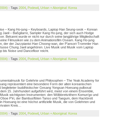
 2004)
· Tags
2004
,
Podewil
,
Urban + Aboriginal: Korea
Noise – Kang Ho-jung – Keyboards, Laptop Han Seung-seok – Korean
Jaeil – Baßgitarre, Sampler Kang Ho-jung, der sich auch Hodge
ker. Bekannt wurde er nicht nur durch seine langjährige Mitgliedschaft
seine Filmusiken wie zu dem Animationsfilm Oseam. Kang Ho-jung
eten, der der Jazzpianist Han Choong-wan, der P’ansori-Trommler Han
irtuose Chung Jaeil angehören. Live Musik und Musik vom Laptop
p bis Noise und Dancefloor reicht.
 2004)
· Tags
2004
,
Podewil
,
Urban + Aboriginal: Korea
strumentalmusik für Gelehrte und Philosophen – The Yeak Academy for
esang repräsentiert eine besondere Form der alten koreanischen
tal begleiteter buddhistischer Gesang Yongsan Hoesang pulbosal
it dem 15. Jahrhundert aufgeführt wird, meist von einem Ensemble,
 Musik wichtigsten Instrumenten: den Wölbbrettzithern Komun‘go und
 Oboe P’iri, der Bambusflöten Tanso und Taegum, dem Hackbrett
oesang ist eine höchst artifizielle Musik, die von Gelehrten und
privaten Kreis…
 2004)
· Tags
2004
,
Podewil
,
Urban + Aboriginal: Korea