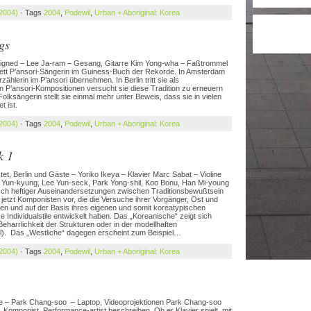
 2004)
· Tags
2004
,
Podewil
,
Urban + Aboriginal: Korea
gs
esigned – Lee Ja-ram – Gesang, Gitarre Kim Yong-wha – Faßtrommel
lett P’ansori-Sängerin im Guiness-Buch der Rekorde. In Amsterdam
ählerin im P’ansori übernehmen. In Berlin tritt sie als
n P’ansori-Kompositionen versucht sie diese Tradition zu erneuern
olksängerin stellt sie einmal mehr unter Beweis, dass sie in vielen
 ist.
 2004)
· Tags
2004
,
Podewil
,
Urban + Aboriginal: Korea
k 1
et, Berlin und Gäste – Yoriko Ikeya – Klavier Marc Sabat – Violine
Yun-kyung, Lee Yun-seck, Park Yong-shil, Koo Bonu, Han Mi-young
sch heftiger Auseinandersetzungen zwischen Traditionsbewußtsein
jetzt Komponisten vor, die die Versuche ihrer Vorgänger, Ost und
en und auf der Basis ihres eigenen und somit koreatypischen
 Individualstile entwickelt haben. Das „Koreanische“ zeigt sich
eharrlichkeit der Strukturen oder in der modellhaften
l). Das „Westliche“ dagegen erscheint zum Beispiel…
 2004)
· Tags
2004
,
Podewil
,
Urban + Aboriginal: Korea
te – Park Chang-soo – Laptop, Videoprojektionen Park Chang-soo
, Komponist, Performance-artist beschreiben. Ob er Klavier spielt, mit