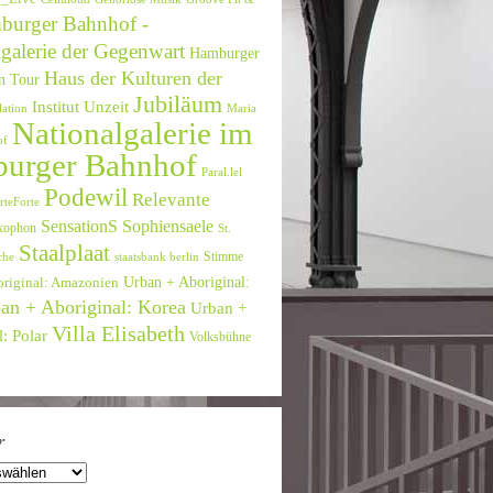
burger Bahnhof -
galerie der Gegenwart
Hamburger
Haus der Kulturen der
n Tour
Jubiläum
Institut Unzeit
lation
Maria
Nationalgalerie im
of
urger Bahnhof
Paral.lel
Podewil
Relevante
rteForte
SensationS
Sophiensaele
xophon
St.
Staalplaat
Stimme
che
staatsbank berlin
Urban + Aboriginal:
original: Amazonien
an + Aboriginal: Korea
Urban +
Villa Elisabeth
: Polar
Volksbühne
r