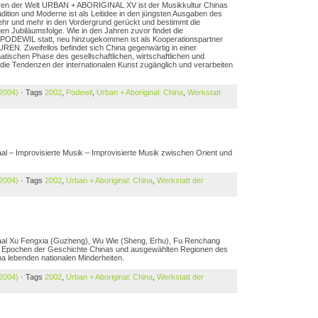
turen der Welt URBAN + ABORIGINAL XV ist der Musikkultur Chinas
dition und Moderne ist als Leitidee in den jüngsten Ausgaben des
mehr und mehr in den Vordergrund gerückt und bestimmt die
n Jubiläumsfolge. Wie in den Jahren zuvor findet die
 PODEWIL statt, neu hinzugekommen ist als Kooperationspartner
. Zweifellos befindet sich China gegenwärtig in einer
ischen Phase des gesellschaftlichen, wirtschaftlichen und
die Tendenzen der internationalen Kunst zugänglich und verarbeiten
 2004)
· Tags
2002
,
Podewil
,
Urban + Aboriginal: China
,
Werkstatt
aal – Improvisierte Musik – Improvisierte Musik zwischen Orient und
 2004)
· Tags
2002
,
Urban + Aboriginal: China
,
Werkstatt der
 Saal Xu Fengxia (Guzheng), Wu Wie (Sheng, Erhu), Fu Renchang
en Epochen der Geschichte Chinas und ausgewählten Regionen des
a lebenden nationalen Minderheiten.
 2004)
· Tags
2002
,
Urban + Aboriginal: China
,
Werkstatt der