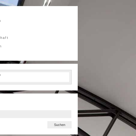
n
chaft
m
h