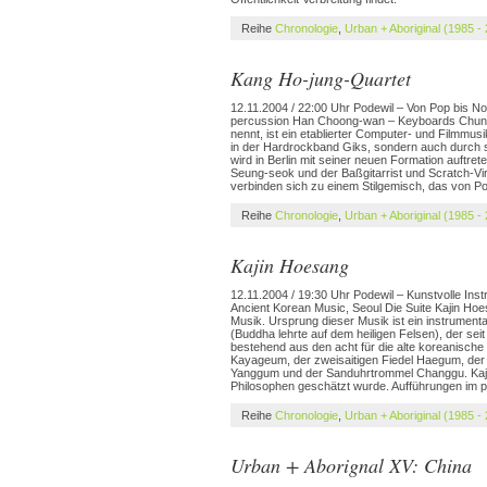
Reihe
Chronologie
,
Urban + Aboriginal (1985 -
Kang Ho-jung-Quartet
12.11.2004 / 22:00 Uhr Podewil – Von Pop bis 
percussion Han Choong-wan – Keyboards Chung 
nennt, ist ein etablierter Computer- und Filmmusi
in der Hardrockband Giks, sondern auch durch 
wird in Berlin mit seiner neuen Formation auftr
Seung-seok und der Baßgitarrist und Scratch-V
verbinden sich zu einem Stilgemisch, das von Po
Reihe
Chronologie
,
Urban + Aboriginal (1985 -
Kajin Hoesang
12.11.2004 / 19:30 Uhr Podewil – Kunstvolle In
Ancient Korean Music, Seoul Die Suite Kajin Ho
Musik. Ursprung dieser Musik ist ein instrumen
(Buddha lehrte auf dem heiligen Felsen), der se
bestehend aus den acht für die alte koreanische
Kayageum, der zweisaitigen Fiedel Haegum, der
Yanggum und der Sanduhrtrommel Changgu. Kajin H
Philosophen geschätzt wurde. Aufführungen im 
Reihe
Chronologie
,
Urban + Aboriginal (1985 -
Urban + Aborignal XV: China