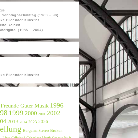
gie
 Sonntagnachmittag (1983 – 98)
ke Bildender Künstler
che Reihen
Aboriginal (1985 – 2004)
ke Bildender Künstler
1996
 Freunde Guter Musik
98
1999
2002
2000
2001
04
2013
2026
2023
2014
ellung
Bergama Stereo
Broken
2_Live
Celluloud
Gehörlose Musik
Groove Pit &