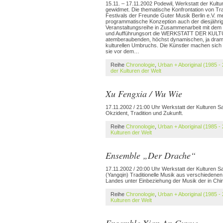
15.11. – 17.11.2002 Podewil, Werkstatt der Kul
gewidmet. Die thematische Konfrontation von Tra
Festivals der Freunde Guter Musik Berlin e.V. 
programmatische Konzeption auch der diesjährige
Veranstaltungsreihe in Zusammenarbeit mit dem
und Aufführungsort die WERKSTATT DER KULTUREN
atemberaubenden, höchst dynamischen, ja dramat
kulturellen Umbruchs. Die Künstler machen sich 
sie vor dem…
Reihe
Chronologie
,
Urban + Aboriginal (1985 -
der Kulturen der Welt
Xu Fengxia / Wu Wie
17.11.2002 / 21:00 Uhr Werkstatt der Kulturen S
Okzident, Tradition und Zukunft.
Reihe
Chronologie
,
Urban + Aboriginal (1985 -
Kulturen der Welt
Ensemble „Der Drache“
17.11.2002 / 20:00 Uhr Werkstatt der Kulturen
(Yangqin) Traditionelle Musik aus verschieden
Landes unter Einbeziehung der Musik der in Chin
Reihe
Chronologie
,
Urban + Aboriginal (1985 -
Kulturen der Welt