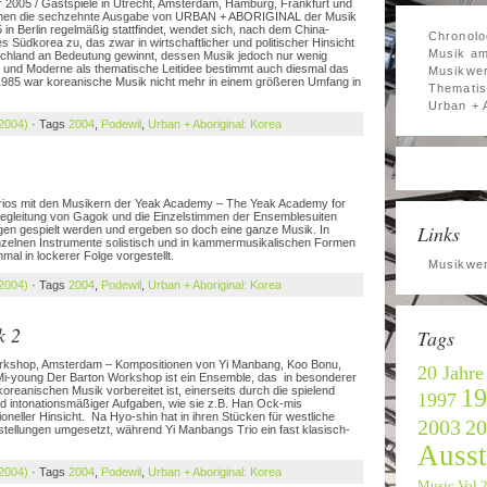
r 2005 / Gastspiele in Utrecht, Amsterdam, Hamburg, Frankfurt und
widmen die sechzehnte Ausgabe von URBAN + ABORIGINAL der Musik
 in Berlin regelmäßig stattfindet, wendet sich, nach dem China-
Chronolo
 Südkorea zu, das zwar in wirtschaftlicher und politischer Hinsicht
Musik am
schland an Bedeutung gewinnt, dessen Musik jedoch nur wenig
n und Moderne als thematische Leitidee bestimmt auch diesmal das
Musikwer
1985 war koreanische Musik nicht mehr in einem größeren Umfang in
Thematis
Urban + 
 2004)
· Tags
2004
,
Podewil
,
Urban + Aboriginal: Korea
Trios mit den Musikern der Yeak Academy – The Yeak Academy for
Begleitung von Gagok und die Einzelstimmen der Ensemblesuiten
Links
ngen gespielt werden und ergeben so doch eine ganze Musik. In
zelnen Instrumente solistisch und in kammermusikalischen Formen
mal in lockerer Folge vorgestellt.
Musikwer
 2004)
· Tags
2004
,
Podewil
,
Urban + Aboriginal: Korea
k 2
Tags
orkshop, Amsterdam – Kompositionen von Yi Manbang, Koo Bonu,
20 Jahre
Mi-young Der Barton Workshop ist ein Ensemble, das in besonderer
reanischen Musik vorbereitet ist, einerseits durch die spielend
19
1997
d intonationsmäßiger Aufgaben, wie sie z.B. Han Ock-mis
ioneller Hinsicht. Na Hyo-shin hat in ihren Stücken für westliche
2003
20
rstellungen umgesetzt, während Yi Manbangs Trio ein fast klasisch-
Ausst
 2004)
· Tags
2004
,
Podewil
,
Urban + Aboriginal: Korea
Music Vol.