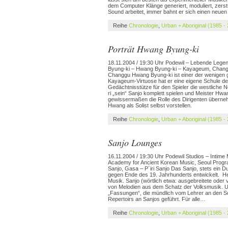
dem Computer Klänge generiert, moduliert, zers
Sound arbeitet, immer bahnt er sich einen neuen
Reihe
Chronologie
,
Urban + Aboriginal (1985 -
Porträt Hwang Byung-ki
18.11.2004 / 19:30 Uhr Podewil – Lebende Leg
Byung-ki – Hwang Byung-ki – Kayageum, Changg
Changgu Hwang Byung-ki ist einer der wenigen g
Kayageum-Virtuose hat er eine eigene Schule des
Gedächtnisstütze für den Spieler die westliche N
ri „sein“ Sanjo komplett spielen und Meister Hw
gewissermaßen die Rolle des Dirigenten überne
Hwang als Solist selbst vorstellen.
Reihe
Chronologie
,
Urban + Aboriginal (1985 -
Sanjo Lounges
16.11.2004 / 19:30 Uhr Podewil Studios – Intim
Academy for Ancient Korean Music, Seoul Pro
Sanjo, Gasa – P´iri Sanjo Das Sanjo, stets ein
gegen Ende des 19. Jahrhunderts entwickelt. Heut
Musik. Sanjo (wörtlich etwa: ausgebreitete oder ve
von Melodien aus dem Schatz der Volksmusik. Urs
„Fassungen“, die mündlich vom Lehrer an den Sc
Repertoirs an Sanjos geführt. Für alle…
Reihe
Chronologie
,
Urban + Aboriginal (1985 -