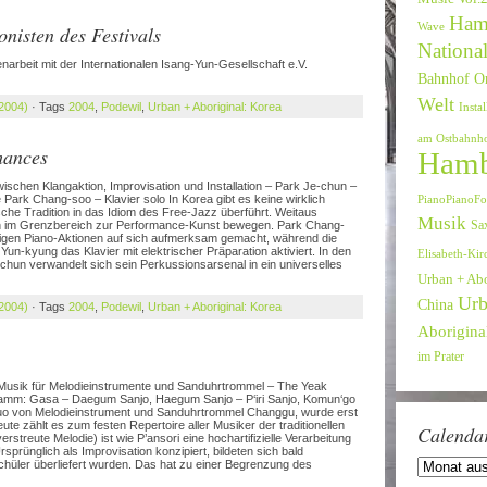
Ham
Wave
isten des Festivals
National
arbeit mit der Internationalen Isang-Yun-Gesellschaft e.V.
Bahnhof O
Welt
 2004)
· Tags
2004
,
Podewil
,
Urban + Aboriginal: Korea
Instal
am Ostbahnh
mances
Hamb
schen Klangaktion, Improvisation und Installation – Park Je-chun –
rk Chang-soo – Klavier solo In Korea gibt es keine wirklich
PianoPianoFo
che Tradition in das Idiom des Free-Jazz überführt. Weitaus
Musik
ich im Grenzbereich zur Performance-Kunst bewegen. Park Chang-
Sa
ndigen Piano-Aktionen auf sich aufmerksam gemacht, während die
Yun-kyung das Klavier mit elektrischer Präparation aktiviert. In den
Elisabeth-Kir
un verwandelt sich sein Perkussionsarsenal in ein universelles
Urban + Ab
Urb
China
 2004)
· Tags
2004
,
Podewil
,
Urban + Aboriginal: Korea
Aboriginal
im Prater
e Musik für Melodieinstrumente und Sanduhrtrommel – The Yeak
ramm: Gasa – Daegum Sanjo, Haegum Sanjo – P‘iri Sanjo, Komun‘go
uo von Melodieinstrument und Sanduhrtrommel Changgu, wurde erst
e zählt es zum festen Repertoire aller Musiker der traditionellen
Calenda
rstreute Melodie) ist wie P’ansori eine hochartifizielle Verarbeitung
prünglich als Improvisation konzipiert, bildeten sich bald
hüler überliefert wurden. Das hat zu einer Begrenzung des
Calendar