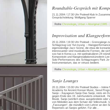
Roundtable-Gespräch mit Kompon
21.11.2004 / 17:30 Uhr Podewil Klub In Zusammen
Gesprächsleitung: Wolfgang Sparrer
Reihe
Chronologie
,
Urban + Aboriginal (1985 -
Improvisation und Klangperfor
20.11.2004 / 19:30 Uhr Podewil – Grenzgänge zwi
Schlagzeug Lee Yun-kyung – Klangperformance Pa
eigenständige Jazz-Szene, die etwa die koreanis
interessanter sind musikalische Formen, die s
soo hat in Korea u.a. mit spektakulären 24-stü
Komponistin und Klanginstallationskünstlerin Lee 
Solo-Performances des Schlagzeugers Park Je-ch
Instrumentarium, das er virtuos bedient.
Reihe
Chronologie
,
Urban + Aboriginal (1985 -
Sanjo Lounges
20.11.2004 / 15:00 Uhr Podewil Studios – Intim
Academy for Ancient Korean Music, Seoul Prog
Sanjo – Kayageum Sanjo Das Sanjo, stets ein D
gegen Ende des 19. Jahrhunderts entwickelt. Heut
Musik. Sanjo (wörtlich etwa: ausgebreitete oder ve
von Melodien aus dem Schatz der Volksmusik. Urs
„Fassungen“, die mündlich vom Lehrer an den Sc
Repertoirs an Sanjos geführt. Für alle…