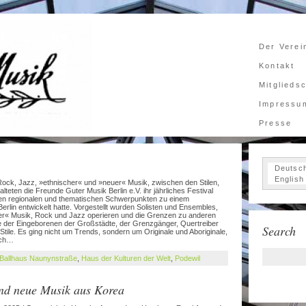
Der Verei
Kontakt
Mitglieds
Impressu
Presse
Deutsc
English
ck, Jazz, »ethnischer« und »neuer« Musik, zwischen den Stilen,
teten die Freunde Guter Musik Berlin e.V. ihr jährliches Festival
nden regionalen und thematischen Schwerpunkten zu einem
rlin entwickelt hatte. Vorgestellt wurden Solisten und Ensembles,
her« Musik, Rock und Jazz operieren und die Grenzen zu anderen
 der Eingeborenen der Großstädte, der Grenzgänger, Quertreiber
Search
 Stile. Es ging nicht um Trends, sondern um Originale und Aboriginale,
ach…
Ballhaus Naunynstraße
,
Haus der Kulturen der Welt
,
Podewil
und neue Musik aus Korea