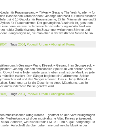
t-Lieder für Frauengesang – Yi A-mi – Gesang The Yeak Academy for
e des klassischen koreanischen Gesangs und zählt zur musikalischen
rliefert sind 15 Gagoks für Frauenstimme, 27 für Männerstimme und 2
 Zyklus für Frauenstimme. Der gesangliche Ausdruck ist, ganz den
in eine genauestens reglementierte Stimmfärbung im Wechsel von
Grenze nobler Zurückhaltung. Im Zusammenwirken von Stimme und
ere Klangereignisse, die man eher in der westlichen Neuen Musik
 2004)
· Tags
2004
,
Podewil
,
Urban + Aboriginal: Korea
erzählen durch Gesang – Wang Ki-seok – Gesang Han Seung-seok –
r epischer Gesang, dessen emotionales Spektrum von derber Komik
icht. Obwohl keine Noten niedergeschrieben sind, ist die Musik zu jeder
ns mündlich tradiert. Den Sänger begleitet ein Faßtrommel-Spieler
hythmisch fixiert und den Sänger anfeuert. Das zu tun (Olshigu! –
alten. Simchong-ga ist die Geschichte eines Mädchens, das ihr
 aber auf wunderbare Weise gerettet wird….
 2004)
· Tags
2004
,
Podewil
,
Urban + Aboriginal: Korea
 den musikalischen Alltag Koreas – geöffnet an den Vorstellungstagen
 der Medienlounge wird der musikalische Alltag Koreas präsentiert.
lle-Musik-Sendern, wie Klassikradio FM 93.1 und Kugak-bangsong FM
t sollen Aufschluß darüber geben, wie und welche Musik in der