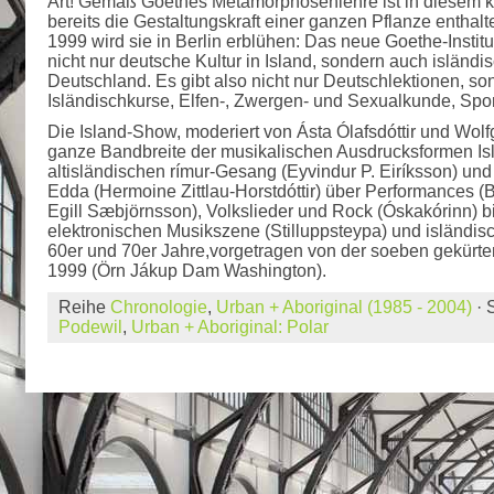
Art! Gemäß Goethes Metamorphosenlehre ist in diesem 
bereits die Gestaltungskraft einer ganzen Pflanze enthal
1999 wird sie in Berlin erblühen: Das neue Goethe-Institu
nicht nur deutsche Kultur in Island, sondern auch isländis
Deutschland. Es gibt also nicht nur Deutschlektionen, s
Isländischkurse, Elfen-, Zwergen- und Sexualkunde, Sport
Die Island-Show, moderiert von Ásta Ólafsdóttir und Wolfg
ganze Bandbreite der musikalischen Ausdrucksformen Is
altisländischen rímur-Gesang (Eyvindur P. Eiríksson) u
Edda (Hermoine Zittlau-Horstdóttir) über Performances (
Egill Sæbjörnsson), Volkslieder und Rock (Óskakórinn) b
elektronischen Musikszene (Stilluppsteypa) und isländi
60er und 70er Jahre,vorgetragen von der soeben gekürt
1999 (Örn Jákup Dam Washington).
Reihe
Chronologie
,
Urban + Aboriginal (1985 - 2004)
· 
Podewil
,
Urban + Aboriginal: Polar