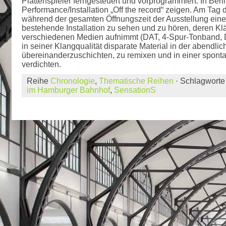
Plattenspieler ferngesteuert und vorprogrammiert. In Berl
Performance/Installation „Off the record“ zeigen. Am Tag d
während der gesamten Öffnungszeit der Ausstellung eine
bestehende Installation zu sehen und zu hören, deren Kl
verschiedenen Medien aufnimmt (DAT, 4-Spur-Tonband, Di
in seiner Klangqualität disparate Material in der abendl
übereinanderzuschichten, zu remixen und in einer spont
verdichten.
Reihe
Chronologie
,
Thematische Reihen
· Schlagwort
im Hamburger Bahnhof
,
SensationS