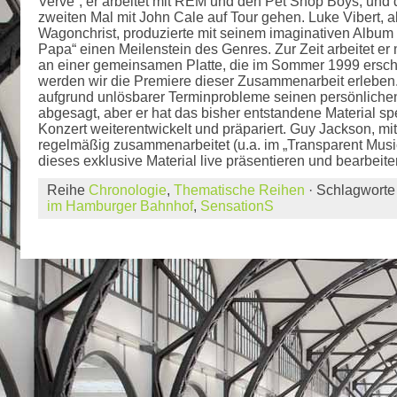
Verve“, er arbeitet mit REM und den Pet Shop Boys, und
zweiten Mal mit John Cale auf Tour gehen. Luke Vibert, al
Wagonchrist, produzierte mit seinem imaginativen Album
Papa“ einen Meilenstein des Genres. Zur Zeit arbeitet er 
an einer gemeinsamen Platte, die im Sommer 1999 ersche
werden wir die Premiere dieser Zusammenarbeit erleben. 
aufgrund unlösbarer Terminprobleme seinen persönlichen A
abgesagt, aber er hat das bisher entstandene Material spe
Konzert weiterentwickelt und präpariert. Guy Jackson, m
regelmäßig zusammenarbeitet (u.a. im „Transparent Musi
dieses exklusive Material live präsentieren und bearbeite
Reihe
Chronologie
,
Thematische Reihen
· Schlagwort
im Hamburger Bahnhof
,
SensationS