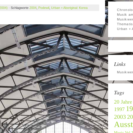
 2004)
· Schlagworte
2004
,
Podewil
,
Urban + Aboriginal: Korea
Chronolo
Musik am
Musikwer
Thematis
Urban + 
Links
Musikwer
Tags
20 Jahre
19
1997
2003
20
Ausst
Music Vol.