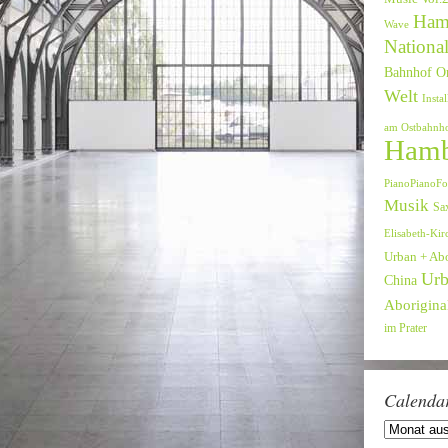
Ham
Wave
National
Bahnhof O
Welt
Instal
am Ostbahnh
Hamb
PianoPianoFo
Musik
Sa
Elisabeth-Kir
Urban + Ab
Urb
China
Aboriginal
im Prater
Calenda
Calendar