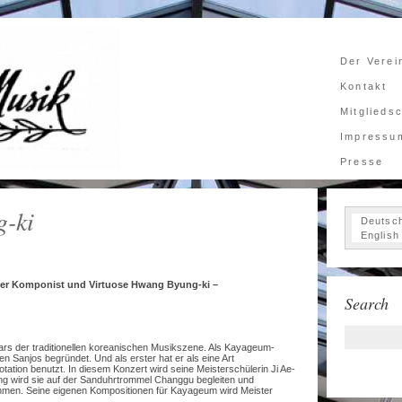
Der Verei
Kontakt
Mitglieds
Impressu
Presse
g-ki
Deutsc
English
er Komponist und Virtuose Hwang Byung-ki –
Search
ars der traditionellen koreanischen Musikszene. Als Kayageum-
en Sanjos begründet. Und als erster hat er als eine Art
otation benutzt. In diesem Konzert wird seine Meisterschülerin Ji Ae-
ang wird sie auf der Sanduhrtrommel Changgu begleiten und
hmen. Seine eigenen Kompositionen für Kayageum wird Meister