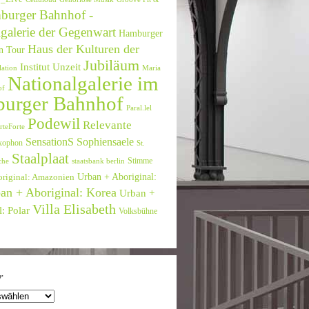
burger Bahnhof -
galerie der Gegenwart
Hamburger
Haus der Kulturen der
n Tour
Jubiläum
Institut Unzeit
lation
Maria
Nationalgalerie im
of
urger Bahnhof
Paral.lel
Podewil
Relevante
rteForte
SensationS
Sophiensaele
xophon
St.
Staalplaat
Stimme
che
staatsbank berlin
Urban + Aboriginal:
original: Amazonien
an + Aboriginal: Korea
Urban +
Villa Elisabeth
: Polar
Volksbühne
r