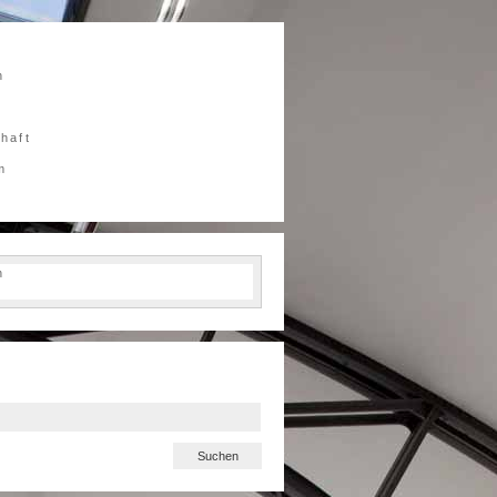
n
chaft
m
h