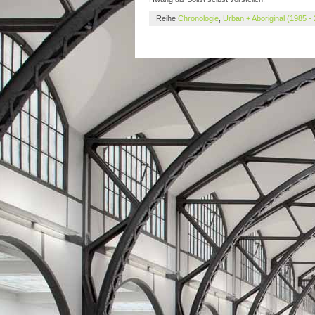
Reihe
Chronologie
,
Urban + Aboriginal (1985 -