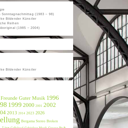
gie
 Sonntagnachmittag (1983 – 98)
ke Bildender Künstler
che Reihen
Aboriginal (1985 – 2004)
ke Bildender Künstler
1996
 Freunde Guter Musik
98
1999
2002
2000
2001
04
2013
2026
2023
2014
ellung
Bergama Stereo
Broken
2_Live
Celluloud
Gehörlose Musik
Groove Pit &