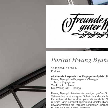
Porträt Hwang Byun
18.11.2004 / 19:30 Uhr
Podewil
– Lebende Legende des Kayageum-Spiels: D
Hwang Byung-ki – Kayageum, Changgu
Ji Ae-ri – Kayageum
Yun In-suk – Stimme
Kim Woong-sik – Changgu
Hwang Byung-ki ist einer der wenigen großen St
Virtuose hat er eine eigene Schule des klassisch
Gedächtnisstütze für den Spieler die westliche N
ri „sein“ Sanjo komplett spielen und Meister Hw
gewissermaßen die Rolle des Dirigenten überne
Hwang als Solist selbst vorstellen.