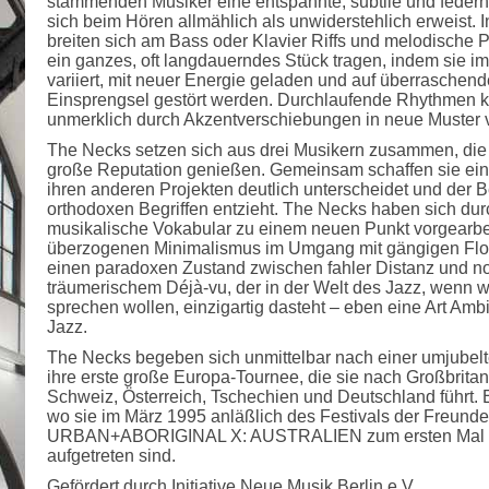
stammenden Musiker eine entspannte, subtile und federn
sich beim Hören allmählich als unwiderstehlich erweist. I
breiten sich am Bass oder Klavier Riffs und melodische P
ein ganzes, oft langdauerndes Stück tragen, indem sie i
variiert, mit neuer Energie geladen und auf überraschen
Einsprengsel gestört werden. Durchlaufende Rhythmen k
unmerklich durch Akzentverschiebungen in neue Muster 
The Necks setzen sich aus drei Musikern zusammen, die 
große Reputation genießen. Gemeinsam schaffen sie eine
ihren anderen Projekten deutlich unterscheidet und der 
orthodoxen Begriffen entzieht. The Necks haben sich dur
musikalische Vokabular zu einem neuen Punkt vorgearbei
überzogenen Minimalismus im Umgang mit gängigen Flos
einen paradoxen Zustand zwischen fahler Distanz und no
träumerischem Déjà-vu, der in der Welt des Jazz, wenn w
sprechen wollen, einzigartig dasteht – eben eine Art Amb
Jazz.
The Necks begeben sich unmittelbar nach einer umjubelte
ihre erste große Europa-Tournee, die sie nach Großbritan
Schweiz, Österreich, Tschechien und Deutschland führt. Er
wo sie im März 1995 anläßlich des Festivals der Freund
URBAN+ABORIGINAL X: AUSTRALIEN zum ersten Mal ü
aufgetreten sind.
Gefördert durch Initiative Neue Musik Berlin e.V.