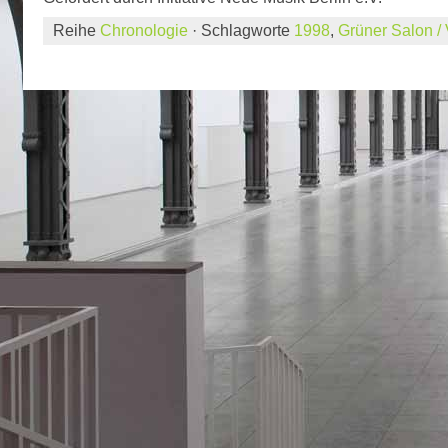
Reihe
Chronologie
· Schlagworte
1998
,
Grüner Salon /