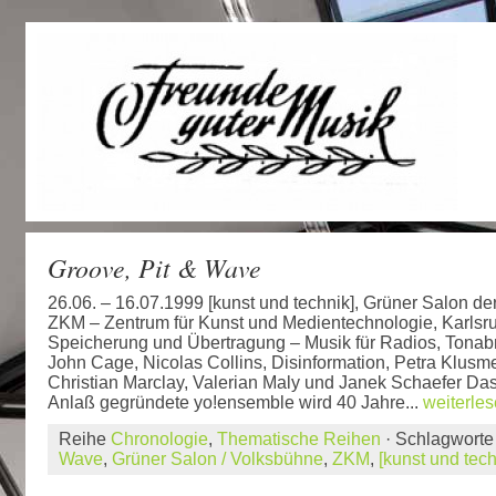
Groove, Pit & Wave
26.06. – 16.07.1999 [kunst und technik], Grüner Salon de
ZKM – Zentrum für Kunst und Medientechnologie, Karlsru
Speicherung und Übertragung – Musik für Radios, Tona
John Cage, Nicolas Collins, Disinformation, Petra Klusmey
Christian Marclay, Valerian Maly und Janek Schaefer Da
Anlaß gegründete yo!ensemble wird 40 Jahre...
weiterle
Reihe
Chronologie
,
Thematische Reihen
· Schlagwort
Wave
,
Grüner Salon / Volksbühne
,
ZKM
,
[kunst und tech