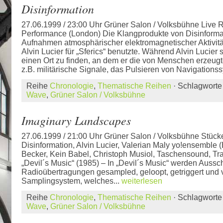
Disinformation
27.06.1999 / 23:00 Uhr Grüner Salon / Volksbühne Live 
Performance (London) Die Klangprodukte von Disinformat
Aufnahmen atmosphärischer elektromagnetischer Aktivität
Alvin Lucier für „Sferics“ benutzte. Während Alvin Lucier
einen Ort zu finden, an dem er die von Menschen erzeug
z.B. militärische Signale, das Pulsieren von Navigations
Reihe
Chronologie
,
Thematische Reihen
· Schlagwort
Wave
,
Grüner Salon / Volksbühne
Imaginary Landscapes
27.06.1999 / 21:00 Uhr Grüner Salon / Volksbühne Stücke
Disinformation, Alvin Lucier, Valerian Maly yo!ensemble 
Becker, Kein Babel, Christoph Musiol, Taschensound, Tra
„Devil´s Music“ (1985) – In „Devil´s Music“ werden Auss
Radioübertragungen gesampled, geloopt, getriggert und v
Samplingsystem, welches...
weiterlesen
Reihe
Chronologie
,
Thematische Reihen
· Schlagwort
Wave
,
Grüner Salon / Volksbühne