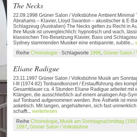
The Necks
22.09.1998 Grüner Salon / Volksbühne Ambient Minimal T
Abrahams – Klavier, Lloyd Swanton – akustischer & E-Ba
Schlagzeug (Australien) The Necks gelten zu Recht in Aus
Ihre Musik ist unvergleichlich: hypnotisch und wach, lässi
klassischen Trio-Besetzung Klavier, Bass und Schlagzeug
Sydney stammenden Musiker eine entspannte, subtile...
Reihe
Chronologie
· Schlagworte
1998
,
Grüner Salon /
Eliane Radigue
23.11.1997 Grüner Salon / Volksbühne Musik am Sonnta
I-III (1974-82) Tonbandkonzert / Erstaufführung des kompl
Gesamtdauer ca. 4 Stunden Eliane Radigue arbeitet mit 
Klängen, die ausschließlich auf einem analogen Arp-Syn
auf Tonband aufgenommen werden. Ihre Ästhetik ist mini
asketisch. Mit langen, angehaltenen, sich fast unmerkli
schafft...
weiterlesen
Reihe
Chronologie
,
Musik am Sonntagnachmittag (1983
1997
,
Grüner Salon / Volksbühne