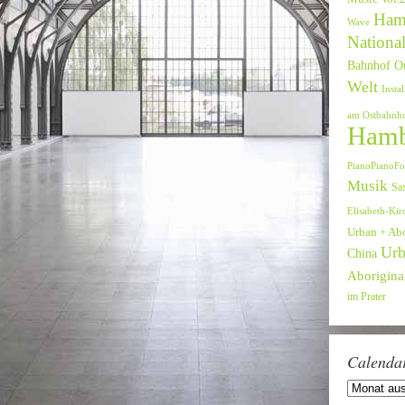
Ham
Wave
National
Bahnhof O
Welt
Instal
am Ostbahnh
Hamb
PianoPianoFo
Musik
Sa
Elisabeth-Kir
Urban + Ab
Urb
China
Aboriginal
im Prater
Calenda
Calendar