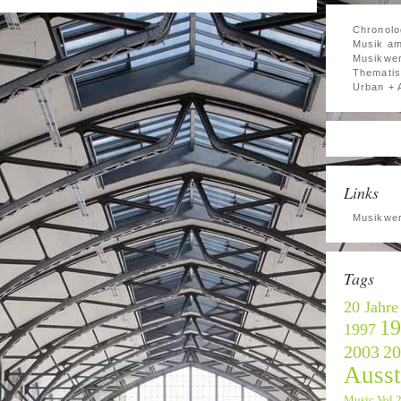
Chronolo
Musik am
Musikwer
Thematis
Urban + 
Links
Musikwer
Tags
20 Jahre
19
1997
2003
20
Ausst
Music Vol.