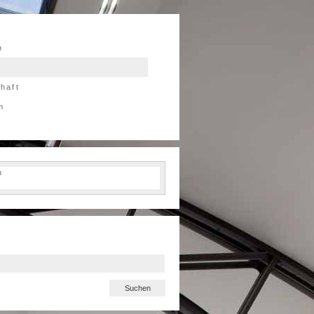
n
chaft
m
h