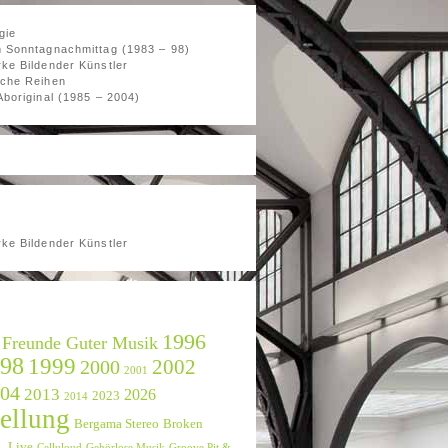
gie
 Sonntagnachmittag (1983 – 98)
ke Bildender Künstler
che Reihen
Aboriginal (1985 – 2004)
ke Bildender Künstler
1996
 Freunde Guter Musik
98
1999
2002
2000
2001
04
2013
2026
2023
2014
ellung
Bergama Stereo
Broken
2_Live
Celluloud
Gehörlose Musik
Groove Pit &