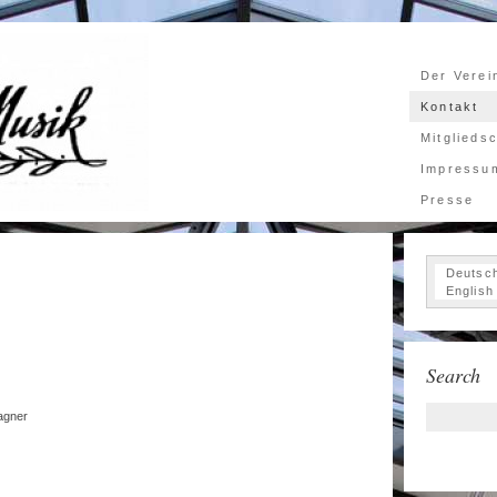
Der Verei
Kontakt
Mitglieds
Impressu
Presse
Deutsc
English
Search
agner