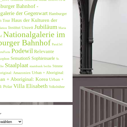
burger Bahnhof -
galerie der Gegenwart
Hamburger
Haus der Kulturen der
n Tour
Jubiläum
Institut Unzeit
lation
Maria
Nationalgalerie im
of
urger Bahnhof
Paral.lel
Podewil
Relevante
rteForte
SensationS
Sophiensaele
xophon
St.
Staalplaat
Stimme
che
staatsbank berlin
Urban + Aboriginal:
original: Amazonien
an + Aboriginal: Korea
Urban +
Villa Elisabeth
: Polar
Volksbühne
r