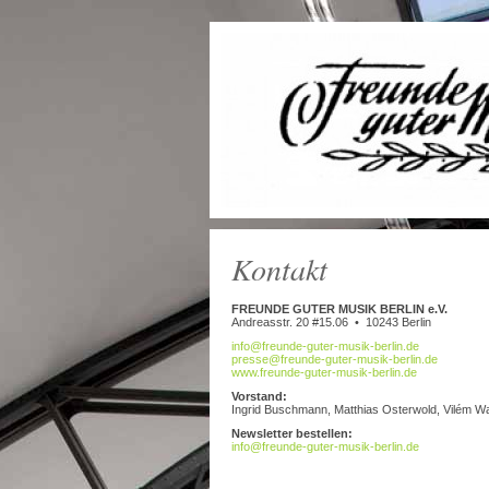
Kontakt
FREUNDE GUTER MUSIK BERLIN e.V.
Andreasstr. 20 #15.06 • 10243 Berlin
info@freunde-guter-musik-berlin.de
presse@freunde-guter-musik-berlin.de
www.freunde-guter-musik-berlin.de
Vorstand:
Ingrid Buschmann, Matthias Osterwold, Vilém W
Newsletter bestellen:
info@freunde-guter-musik-berlin.de